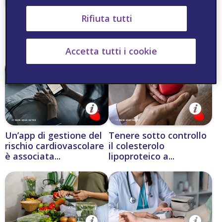
Rifiuta tutti
Marker immunitari
Scompenso cardiaco
predittivi per lo
disfunzioni tiroidee
scompenso cardiaco...
peggiorano la...
Accetta tutti i cookie
Un’app di gestione del
Tenere sotto controllo
rischio cardiovascolare
il colesterolo
è associata...
lipoproteico a...