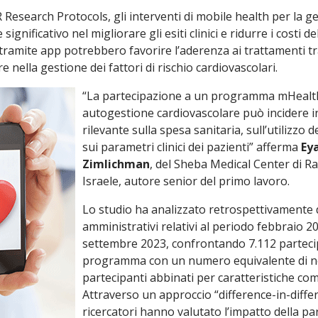
Research Protocols, gli interventi di mobile health per la ge
nificativo nel migliorare gli esiti clinici e ridurre i costi de
ramite app potrebbero favorire l’aderenza ai trattamenti tra
 nella gestione dei fattori di rischio cardiovascolari.
“La partecipazione a un programma mHealth
autogestione cardiovascolare può incidere 
rilevante sulla spesa sanitaria, sull’utilizzo de
sui parametri clinici dei pazienti” afferma
Eya
Zimlichman
, del Sheba Medical Center di R
Israele, autore senior del primo lavoro.
Lo studio ha analizzato retrospettivamente 
amministrativi relativi al periodo febbraio 2
settembre 2023, confrontando 7.112 partecip
programma con un numero equivalente di 
partecipanti abbinati per caratteristiche com
Attraverso un approccio “difference-in-differ
ricercatori hanno valutato l’impatto della p