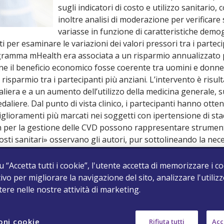
sugli indicatori di costo e utilizzo sanitario
inoltre analisi di moderazione per verificare s
variasse in funzione di caratteristiche demo
ati per esaminare le variazioni dei valori pressori tra i partecip
rogramma mHealth era associata a un risparmio annualizzato
ene il beneficio economico fosse coerente tra uomini e donne 
risparmio tra i partecipanti più anziani. L’intervento è risult
aliera e a un aumento dell’utilizzo della medicina generale,
aliere. Dal punto di vista clinico, i partecipanti hanno otte
miglioramenti più marcati nei soggetti con ipertensione di sta
 per la gestione delle CVD possono rappresentare strumenti
i costi sanitari» osservano gli autori, pur sottolineando la nece
o termine.
u “Accetta tutti i cookie”, l'utente accetta di memorizzare i c
 su una popolazione differente, esplorando l’utilità di un’a
ivo per migliorare la navigazione del sito, analizzare l'utilizz
i ipolipemizzanti e antipertensivi tra giovani di età compresa
stere nelle nostre attività di marketing.
ertensione e livelli elevati di colesterolo lipoproteico a bas
oni cookie
Rifiuta tutti
Acce