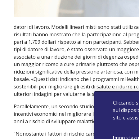
datori di lavoro. Modelli lineari misti sono stati utilizz
risultati hanno mostrato che la partecipazione al p
pari a 1.709 dollari rispetto ai non partecipanti. Sebb
tipi di datore di lavoro, è stato osservato un maggiore 
associato a una riduzione dei giorni di degenza osped
un maggior ricorso a cure primarie piuttosto che osped
riduzioni significative della pressione arteriosa, con 
basale. «Questi dati indicano che i programmi mHealth
sostenibili per migliorare gli esiti di salute e ridurre 
ulteriori indagini per valutarne la sostenibilità a lung
Cliccando s
Parallelamente, un secondo studio si sta concentrando
sul disposit
incentivi economici nel migliorare l’aderenza ai farmac
sito e assi
anni a rischio di sviluppare malattie cardiovascolari.
“Nonostante i fattori di rischio cardiovascolare come ip
Impostazi