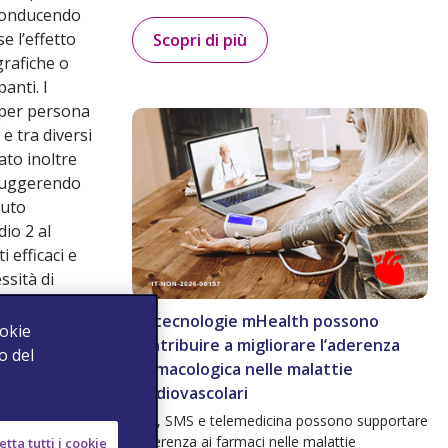
, conducendo
e l’effetto
Scopri di più
grafiche o
anti. I
 per persona
e tra diversi
ato inoltre
 suggerendo
nuto
dio 2 al
 efficaci e
ssità di
Le tecnologie mHealth possono
ookie
pp basata su
contribuire a migliorare l’aderenza
o del
 tra 12 e 19
farmacologica nelle malattie
cardiovascolari
App, SMS e telemedicina possono supportare
sa densità
l’aderenza ai farmaci nelle malattie
tta tutti i cookie