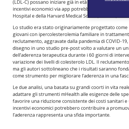
(LDL-C) possano iniziare già in età pediatrica, l’adere
incentivi economici via app potrebbero rappresentar
Hospital e della Harvard Medical School, Boston, Mas
Lo studio era stato originariamente progettato come r
giovani con ipercolesterolemia familiare in trattamento
reclutamento, aggravate dalla pandemia di COVID-19, 
disegno in uno studio pre-post volto a valutare un un
dell’aderenza terapeutica durante i 60 giorni di interve
variazione dei livelli di colesterolo LDL. Il reclutamento
ma gli autori sottolineano che i risultati saranno fondam
come strumento per migliorare l’aderenza in una fascia
Le due analisi, una basata su grandi coorti in vita reale,
adattare gli strumenti mHealth alle esigenze delle sp
favorire una riduzione consistente dei costi sanitari e
incentivi economici potrebbero contribuire a promuove
l’aderenza rappresenta una sfida importante.