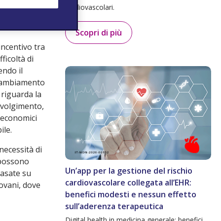
ive come
cardiovascolari.
on Children’s
Scopri di più
incentivo tra
ficoltà di
ndo il
l cambiamento
 riguarda la
 svolgimento,
i economici
ile.
 necessità di
 possono
Un’app per la gestione del rischio
basate su
cardiovascolare collegata all’EHR:
ovani, dove
benefici modesti e nessun effetto
sull’aderenza terapeutica
Digital health in medicina generale: benefici