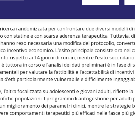
nza ai trattamenti è spesso insufficiente, e soluzioni innovat
e una strategia promettente” afferma
Jacob Hartz
, del Bost
sachusetts, USA, autore del secondo lavoro.
icerca randomizzata per confrontare due diversi modelli di 
 con statine e con scarsa aderenza terapeutica. Tuttavia, dif
hanno reso necessaria una modifica del protocollo, converte
ico incentivo economico. L’esito principale consiste ora ne
nto rispetto ai 14 giorni di run-in, mentre l’esito secondario
 è tuttora in corso e l’analisi dei dati preliminari è in fase di
entali per valutare la fattibilità e l’accettabilità di incentiv
 d’età particolarmente vulnerabile e difficilmente ingaggiab
 l’altra focalizzata su adolescenti e giovani adulti, riflette la
ecifiche popolazioni. I programmi di autogestione per adulti
 un miglioramento dei parametri clinici, mentre le strategie 
re comportamenti terapeutici più efficaci nelle fasce più gi