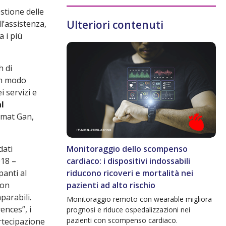
stione delle
Ulteriori contenuti
ll’assistenza,
 i più
 di
in modo
i servizi e
l
amat Gan,
dati
Monitoraggio dello scompenso
018 –
cardiaco: i dispositivi indossabili
anti al
riducono ricoveri e mortalità nei
non
pazienti ad alto rischio
parabili.
Monitoraggio remoto con wearable migliora
ences”, i
prognosi e riduce ospedalizzazioni nei
pazienti con scompenso cardiaco.
artecipazione