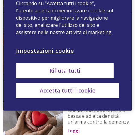
Cliccando su “Accetta tutti i cookie”,
l'utente accetta di memorizzare i cookie sul
dispositivo per migliorare la navigazione
Cibi ultraprocessati: rischio di ipertensione aumentato
del sito, analizzare l'utilizzo del sito e
L'articolo analizza la
assistere nelle nostre attività di marketing.
correlazione tra un elevato
consumo di cibi
ultraprocessati e il rischio di
Impostazioni cookie
ipertensione aumentato.
Leggi
Rifiuta tutti
Tenere sotto controllo il colesterolo lipoproteico a
Accetta tutti i cookie
bassa e ad alta densità: un’arma contro la demenza
Tenere sotto controllo il
colesterolo lipoproteico a
bassa e ad alta densità:
un’arma contro la demenza
Leggi