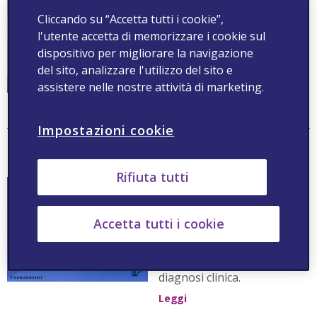
terapia cognitivo-
Cliccando su “Accetta tutti i cookie”,
comportamentale per
l'insonnia possa essere un
l'utente accetta di memorizzare i cookie sul
efficace strumento di
dispositivo per migliorare la navigazione
prevenzione contro la
del sito, analizzare l'utilizzo del sito e
depressione negli anziani.
assistere nelle nostre attività di marketing.
Leggi
Impostazioni cookie
Un modello per prevedere depressione e ansia con IA
e social media
Rifiuta tutti
L'articolo tratta dell'utilizzo
dell'Intelligenza Artificiale
per sviluppare modelli di
Accetta tutti i cookie
previsione di ansia e
depressione, al fine di
cogliere i segnali di tali
disturbi prima di una
diagnosi clinica.
Leggi