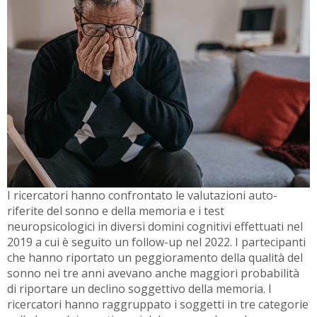
I ricercatori hanno confrontato le valutazioni auto-
riferite del sonno e della memoria e i test
neuropsicologici in diversi domini cognitivi effettuati nel
2019 a cui è seguito un follow-up nel 2022. I partecipanti
che hanno riportato un peggioramento della qualità del
sonno nei tre anni avevano anche maggiori probabilità
di riportare un declino soggettivo della memoria. I
ricercatori hanno raggruppato i soggetti in tre categorie