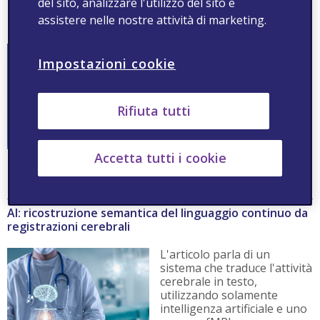
del sito, analizzare l'utilizzo del sito e
Un modello per prevedere depressione e ansia con IA
assistere nelle nostre attività di marketing.
e social media
L'articolo tratta dell'utilizzo
Impostazioni cookie
dell'Intelligenza Artificiale
per sviluppare modelli di
previsione di ansia e
depressione, al fine di
Rifiuta tutti
cogliere i segnali di tali
disturbi prima di una
diagnosi clinica.
Accetta tutti i cookie
Leggi
AI: ricostruzione semantica del linguaggio continuo da
registrazioni cerebrali
L'articolo parla di un
sistema che traduce l'attività
cerebrale in testo,
utilizzando solamente
intelligenza artificiale e uno