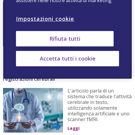
assistere nelle nostre attività di marketing.
L'articolo tratta dell'utilizzo
dell'Intelligenza Artificiale
per sviluppare modelli di
Impostazioni cookie
previsione di ansia e
depressione, al fine di
cogliere i segnali di tali
Rifiuta tutti
disturbi prima di una
diagnosi clinica.
Leggi
Accetta tutti i cookie
AI: ricostruzione semantica del linguaggio continuo da
registrazioni cerebrali
L'articolo parla di un
sistema che traduce l'attività
cerebrale in testo,
utilizzando solamente
intelligenza artificiale e uno
scanner fMRI.
Leggi