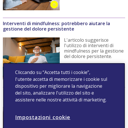
Interventi di mindfulness: potrebbero aiutare la
gestione del dolore persistente
L'articolo suggerisce
l'utilizzo di interventi di
mindfulness per la gestione
del dolore persistente.
Leggi
Cliccando su “Accetta tutti i cookie”,
l'utente accetta di memorizzare i cookie sul
dispositivo per migliorare la navigazione
del sito, analizzare l'utilizzo del sito e
Tra adolescenti con dolore cronico primario,
depressione e ansia sono diffusi
assistere nelle nostre attività di marketing.
L'articolo tratta di
depressione e ansia negli
Impostazioni cookie
adolescenti con dolore
cronico primario.