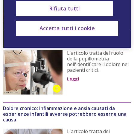
Leggi
Rifiuta tutti
Accetta tutti i cookie
L’identificazione del dolore nei pazienti critici può
avvenire tramite la pupillometria
L'articolo tratta del ruolo
della pupillometria
nell'identificare il dolore nei
pazienti critici.
Leggi
Dolore cronico: infiammazione e ansia causati da
esperienze infantili avverse potrebbero esserne una
causa
L'articolo tratta dei