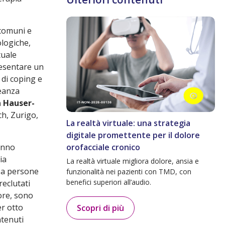
 comuni e
logiche,
tuale
esentare un
 di coping e
leanza
 Hauser-
ch, Zurigo,
La realtà virtuale: una strategia
digitale promettente per il dolore
hanno
orofacciale cronico
ia
La realtà virtuale migliora dolore, ansia e
 a persone
funzionalità nei pazienti con TMD, con
benefici superiori all’audio.
reclutati
lore, sono
er otto
Scopri di più
ntenuti