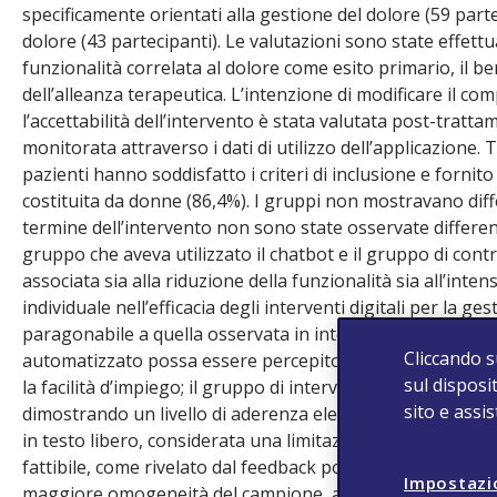
specificamente orientati alla gestione del dolore (59 part
dolore (43 partecipanti). Le valutazioni sono state effettua
funzionalità correlata al dolore come esito primario, il be
dell’alleanza terapeutica. L’intenzione di modificare il 
l’accettabilità dell’intervento è stata valutata post-trat
monitorata attraverso i dati di utilizzo dell’applicazione.
pazienti hanno soddisfatto i criteri di inclusione e fornit
costituita da donne (86,4%). I gruppi non mostravano differ
termine dell’intervento non sono state osservate differenze
gruppo che aveva utilizzato il chatbot e il gruppo di contr
associata sia alla riduzione della funzionalità sia all’inte
individuale nell’efficacia degli interventi digitali per la ge
paragonabile a quella osservata in interventi online supp
Cliccando s
automatizzato possa essere percepito come empatico e affid
sul disposit
la facilità d’impiego; il gruppo di intervento ha risposto
sito e assi
dimostrando un livello di aderenza elevato. Tra le critich
in testo libero, considerata una limitazione nella persona
fattibile, come rivelato dal feedback positivo e dai sugg
Impostazi
maggiore omogeneità del campione, ad esempio selezionand