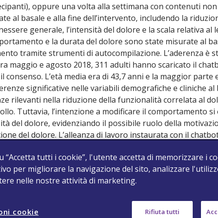
ecipanti), oppure una volta alla settimana con contenuti non 
te al basale e alla fine dell’intervento, includendo la riduzio
nessere generale, l’intensità del dolore e la scala relativa al
comportamento e la durata del dolore sono state misurate al b
tamento tramite strumenti di autocompilazione. L’aderenza è s
 Tra maggio e agosto 2018, 311 adulti hanno scaricato il chat
o il consenso. L’età media era di 43,7 anni e la maggior parte 
enze significative nelle variabili demografiche e cliniche al 
 rilevanti nella riduzione della funzionalità correlata al dolo
ollo. Tuttavia, l’intenzione a modificare il comportamento si 
nsità del dolore, evidenziando il possibile ruolo della motivazi
stione del dolore. L’alleanza di lavoro instaurata con il chatbot
ortati da professionisti umani, e questo fatto suggerisce c
u “Accetta tutti i cookie”, l'utente accetta di memorizzare i c
abile. I partecipanti hanno dichiarato di apprezzare l’utili
ivo per migliorare la navigazione del sito, analizzare l'utilizz
 mediamente al 71% dei circa 200 messaggi avviati dal chatbot,
stere nelle nostre attività di marketing.
e emerse, la più frequente riguardava l’impossibilità di inser
lizzazione dell’interazione. “Il chatbot si è dimostrato un in
erimenti ricevuti. La motivazione a modificare il comportamen
oni cookie
Rifiuta tutti
Acce
o specifici tipi di dolore cronico, dovrebbero essere consi