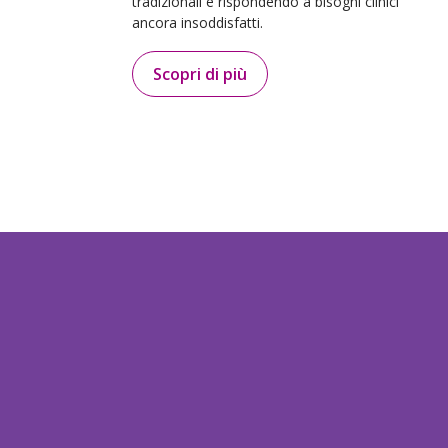
tradizionali e rispondendo a bisogni clinici
ancora insoddisfatti.
Scopri di più