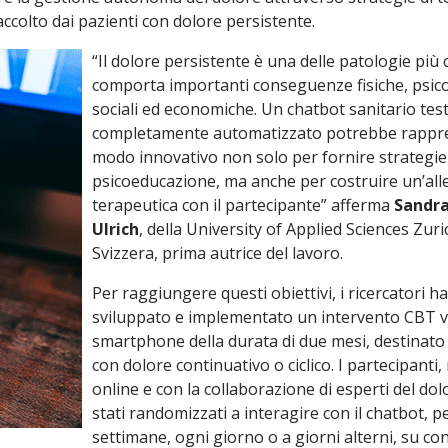
ccolto dai pazienti con dolore persistente.
“Il dolore persistente è una delle patologie più
comporta importanti conseguenze fisiche, psico
sociali ed economiche. Un chatbot sanitario tes
completamente automatizzato potrebbe rappr
modo innovativo non solo per fornire strategie
psicoeducazione, ma anche per costruire un’al
terapeutica con il partecipante” afferma
Sandra
Ulrich
, della University of Applied Sciences Zuri
Svizzera, prima autrice del lavoro.
Per raggiungere questi obiettivi, i ricercatori 
sviluppato e implementato un intervento CBT v
smartphone della durata di due mesi, destinato
con dolore continuativo o ciclico. I partecipanti, 
online e con la collaborazione di esperti del do
stati randomizzati a interagire con il chatbot, p
settimane, ogni giorno o a giorni alterni, su co