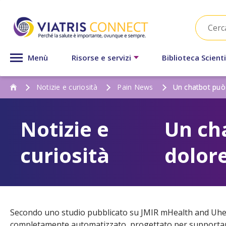
Menù
Risorse e servizi
Biblioteca Scienti
Notizie e curiosità
Pain News
Un chatbot può a
Notizie e
Un cha
curiosità
dolor
Secondo uno studio pubblicato su JMIR mHealth and Uhea
completamente automatizzato, progettato per supportare