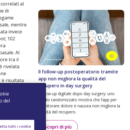
correlati al
ne di
 legame
asale, mentre
tata invece
bot; 102
era
basale. Al
re tra il
è rivelata
Il follow-up postoperatorio tramite
one
app non migliora la qualità del
 è risultata
recupero in day surgery
he un chatbot
ookie
Follow-up digitale dopo day surgery: uno
tà dell’app e
studio randomizzato mostra che l’app per
o del
monitorare dolore e nausea non migliora la
ire commenti
qualità del recupero.
tervento
to e una
tta tutti i cookie
Scopri di più
derati negli