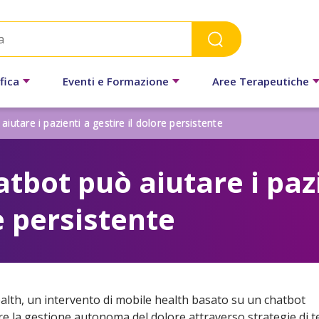
fica
Eventi e Formazione
Aree Terapeutiche
iutare i pazienti a gestire il dolore persistente
tbot può aiutare i pazi
e persistente
lth, un intervento di mobile health basato su un chatbot
 la gestione autonoma del dolore attraverso strategie di t