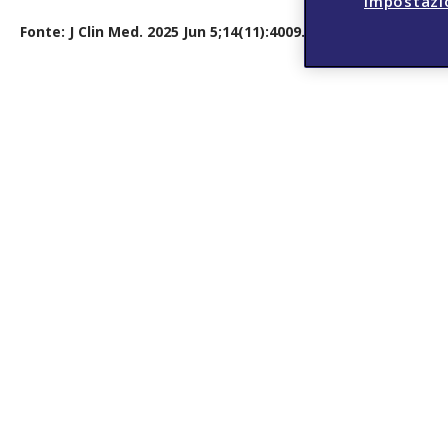
Impostazi
Fonte: J Clin Med. 2025 Jun 5;14(11):4009. doi: 10.3390/jcm14