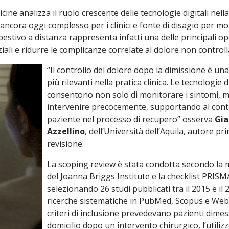
ine analizza il ruolo crescente delle tecnologie digitali nell
cora oggi complesso per i clinici e fonte di disagio per molt
estivo a distanza rappresenta infatti una delle principali o
ziali e ridurre le complicanze correlate al dolore non controll
“Il controllo del dolore dopo la dimissione è una 
più rilevanti nella pratica clinica. Le tecnologie di
consentono non solo di monitorare i sintomi, m
intervenire precocemente, supportando al cont
paziente nel processo di recupero” osserva
Gia
Azzellino
, dell’Università dell’Aquila, autore pri
revisione.
La scoping review è stata condotta secondo la
del Joanna Briggs Institute e la checklist PRISM
selezionando 26 studi pubblicati tra il 2015 e il
ricerche sistematiche in PubMed, Scopus e Web 
criteri di inclusione prevedevano pazienti dimes
domicilio dopo un intervento chirurgico, l’utilizz