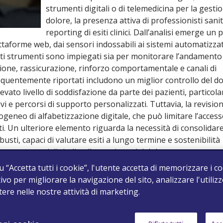
strumenti digitali o di telemedicina per la gesti
dolore, la presenza attiva di professionisti sanita
reporting di esiti clinici. Dall’analisi emerge u
ttaforme web, dai sensori indossabili ai sistemi automatizzat
esti strumenti sono impiegati sia per monitorare l’andamento
ione, rassicurazione, rinforzo comportamentale e canali di
 frequentemente riportati includono un miglior controllo del d
evato livello di soddisfazione da parte dei pazienti, partico
e percorsi di supporto personalizzati. Tuttavia, la revisio
terogeneo di alfabetizzazione digitale, che può limitare l’acces
ti. Un ulteriore elemento riguarda la necessità di consolidare
sti, capaci di valutare esiti a lungo termine e sostenibilità
a e strumenti digitali nella gestione del dolore postoperator
n quanto migliora il monitoraggio domiciliare, facilita la
u “Accetta tutti i cookie”, l'utente accetta di memorizzare i c
 l’uso inappropriato di oppioidi. Per una diffusione efficace
ivo per migliorare la navigazione del sito, analizzare l'utilizz
trutture tecnologiche, formazione professionale e modelli org
stere nelle nostre attività di marketing.