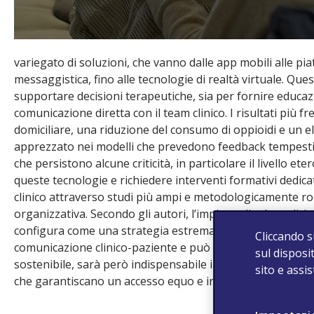
variegato di soluzioni, che vanno dalle app mobili alle pia
messaggistica, fino alle tecnologie di realtà virtuale. Qu
supportare decisioni terapeutiche, sia per fornire educaz
comunicazione diretta con il team clinico. I risultati più
domiciliare, una riduzione del consumo di oppioidi e un el
apprezzato nei modelli che prevedono feedback tempestivi 
che persistono alcune criticità, in particolare il livello e
queste tecnologie e richiedere interventi formativi dedica
clinico attraverso studi più ampi e metodologicamente robu
organizzativa. Secondo gli autori, l’impiego di telemedicin
configura come una strategia estremamente promettente, i
Cliccando s
comunicazione clinico-paziente e può contribuire a ridurre
sul disposit
sostenibile, sarà però indispensabile investire in infras
sito e assi
che garantiscano un accesso equo e integrato ai servizi.