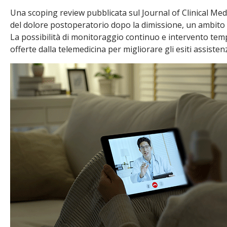
Una scoping review pubblicata sul Journal of Clinical Medic
del dolore postoperatorio dopo la dimissione, un ambito an
La possibilità di monitoraggio continuo e intervento temp
offerte dalla telemedicina per migliorare gli esiti assisten