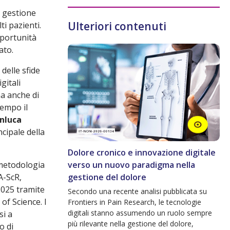
a gestione
Ulteriori contenuti
i pazienti.
pportunità
ato.
delle sfide
gitali
a anche di
empo il
nluca
ncipale della
Dolore cronico e innovazione digitale
 metodologia
verso un nuovo paradigma nella
A-ScR,
gestione del dolore
 2025 tramite
Secondo una recente analisi pubblicata su
of Science. I
Frontiers in Pain Research, le tecnologie
digitali stanno assumendo un ruolo sempre
si a
più rilevante nella gestione del dolore,
o di