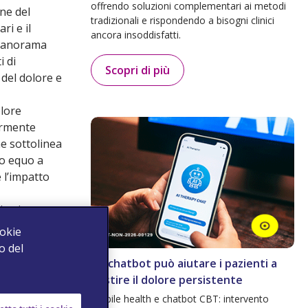
offrendo soluzioni complementari ai metodi
one del
tradizionali e rispondendo a bisogni clinici
ri e il
ancora insoddisfatti.
n panorama
i di
Scopri di più
 del dolore e
olore
larmente
ne sottolinea
so equo a
 l’impatto
io si
ookie
 e
o del
anizzativi
Un chatbot può aiutare i pazienti a
gestire il dolore persistente
Mobile health e chatbot CBT: intervento