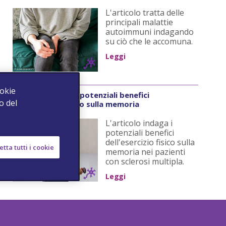
L'articolo tratta delle
principali malattie
autoimmuni indagando
su ciò che le accomuna.
Leggi
ookie
Sclerosi multipla: potenziali benefici
o del
dell'esercizio fisico sulla memoria
L'articolo indaga i
potenziali benefici
dell'esercizio fisico sulla
tta tutti i cookie
memoria nei pazienti
con sclerosi multipla.
Leggi