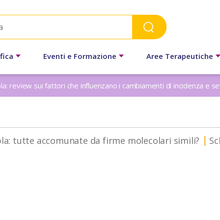
fica
Eventi e Formazione
Aree Terapeutiche
la: review sui fattori che influenzano i cambiamenti di incidenza e se
pla: tutte accomunate da firme molecolari simili?
Sc