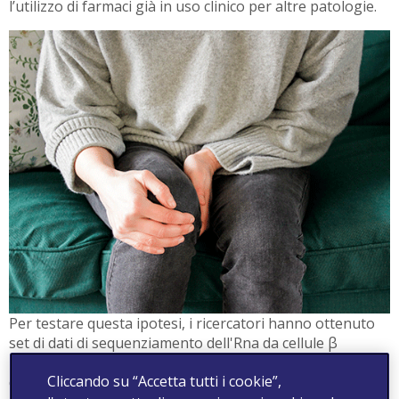
l’utilizzo di farmaci già in uso clinico per altre patologie.
Per testare questa ipotesi, i ricercatori hanno ottenuto
set di dati di sequenziamento dell'Rna da cellule β
pancreatiche provenienti da controlli o da individui affetti
Cliccando su “Accetta tutti i cookie”,
da diabete di tipo 1, da cellule renali provenienti da