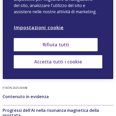
nell’ambito della risonanza magnetica per i tumori della
del sito, analizzare l'utilizzo del sito e
prostata mostra finora risultati incoraggianti che
assistere nelle nostre attività di marketing.
potrebbero colmare le attuali lacune nella diagnosi
precoce e nella prognosi della neoplasia. Tuttavia, uno
sviluppo più attento e sforzi collaborativi sono essenziali
Impostazioni cookie
per superare gli ostacoli esistenti e per massimizzare il
potenziale di questo settore innovativo e in costante
evoluzione.
Rifiuta tutti
Accetta tutti i cookie
Fonte:
Br J
Radiol
. 2024 Jun
doi
: 10.1093/
bjr
/tqae093
IT-NON-2025-00448
Contenuto in evidenza
Progressi dell'AI nella risonanza magnetica della
prostata