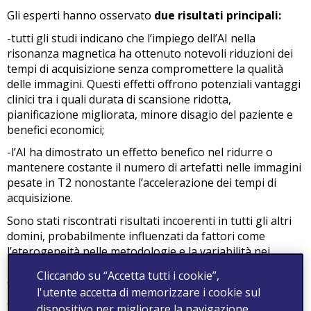
Gli esperti hanno osservato
due risultati principali:
-
tutti gli studi indicano che l’impiego dell’AI nella
risonanza magnetica ha ottenuto notevoli riduzioni dei
tempi di acquisizione senza compromettere la qualità
delle immagini. Questi effetti offrono potenziali vantaggi
clinici
tra i quali durata di scansione ridotta,
pianificazione migliorata, minore disagio del paziente e
benefici economici;
-
l’AI ha dimostrato un effetto benefico nel ridurre o
mantenere costante il numero di artefatti nelle immagini
pesate in T2 nonostante l’accelerazione dei tempi di
acquisizione.
Sono stati riscontrati risultati incoerenti in tutti gli altri
domini, probabilmente influenzati da fattori come
l’eterogeneità nelle metodologie e la variabilità nei
modelli AI, che sottolineano la necessità di studi più ampi
Cliccando su “Accetta tutti i cookie”,
e più solidi nonché la standardizzazione dei modelli AI.
l'utente accetta di memorizzare i cookie sul
Gli Autori concludono che l’integrazione dell’AI
dispositivo per migliorare la navigazione