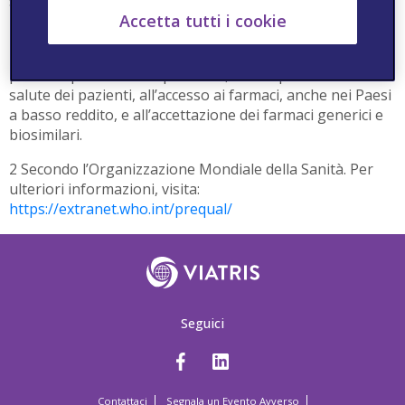
sostenibili.
Accetta tutti i cookie
SALUTE PUBBLICA GLOBALE
Fare leva sulla nostra presenza globale per sostenere
politiche pubbliche responsabili, dando priorità alla
salute dei pazienti, all’accesso ai farmaci, anche nei Paesi
a basso reddito, e all’accettazione dei farmaci generici e
biosimilari.
2 Secondo l’Organizzazione Mondiale della Sanità. Per
ulteriori informazioni, visita:
https://extranet.who.int/prequal/
Seguici
Contattaci
Segnala un Evento Avverso