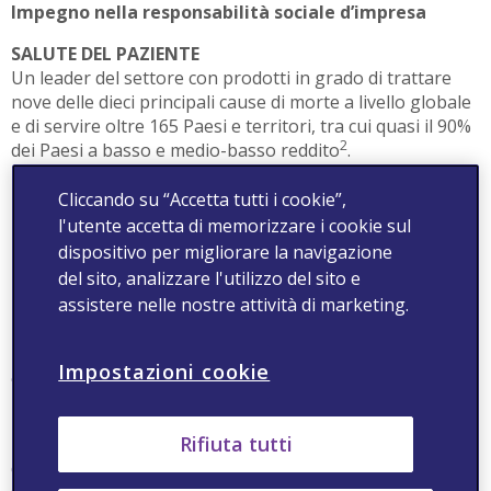
Impegno nella responsabilità sociale d’impresa
SALUTE DEL PAZIENTE
Un leader del settore con prodotti in grado di trattare
nove delle dieci principali cause di morte a livello globale
e di servire oltre 165 Paesi e territori, tra cui quasi il 90%
2
dei Paesi a basso e medio-basso reddito
.
SALUTE DEI COLLABORATORI
Cliccando su “Accetta tutti i cookie”,
Impegno nell'offrire un ambiente di lavoro sicuro,
l'utente accetta di memorizzare i cookie sul
positivo e produttivo che promuova l’inclusione,
dispositivo per migliorare la navigazione
l’integrità, la dignità e il rispetto reciproco.
del sito, analizzare l'utilizzo del sito e
assistere nelle nostre attività di marketing.
SALUTE DELLA COMUNITÀ
Impegno nel migliorare la qualità della vita e soddisfare
le esigenze all’interno e intorno alle comunità in cui
Impostazioni cookie
opera Viatris.
SALUTE AMBIENTALE
Rifiuta tutti
La nostra priorità è la gestione responsabile
dell’ambiente e la promozione di attività sicure e