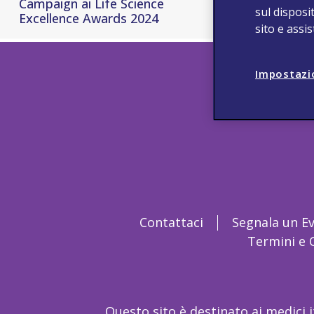
Campaign ai Life Science
sul disposit
Excellence Awards 2024
sito e assi
Impostazi
Contattaci
Segnala un E
Termini e 
Questo sito è destinato ai medici 