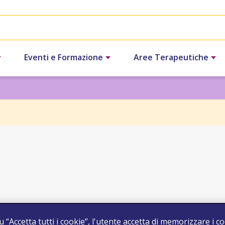
Eventi e Formazione
Aree Terapeutiche
u “Accetta tutti i cookie”, l'utente accetta di memorizzare i c