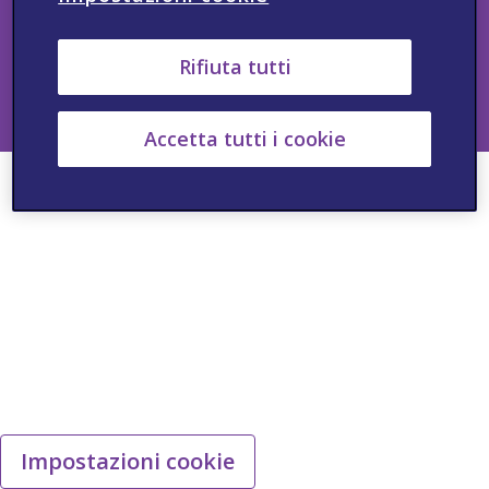
Questo sito è destinato ai medici italiani. Numero Verde: 800 95
95 00. Gli eventi avversi devono essere segnalati come da
consuetudine. Segnalazioni di Farmacovigilanza, Qualità, Medical
Rifiuta tutti
Information: +39 02 61246462
IT-NON-2024-00467
Accetta tutti i cookie
Impostazioni cookie