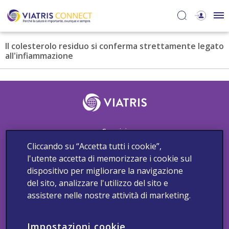
Il colesterolo residuo si conferma strettamente legato
all'infiammazione
Seguici
Cliccando su “Accetta tutti i cookie”,
l'utente accetta di memorizzare i cookie sul
dispositivo per migliorare la navigazione
Contattaci
Segnala un Evento Avverso
del sito, analizzare l'utilizzo del sito e
Informativa sui Cookies di Viatris
Informativa sulla Privacy
assistere nelle nostre attività di marketing.
Termini e Condizioni
2025_Viatrisconnectit_Dichiarazione_accessibilit
Copyright 2024 Viatris. Tutti i diritti riservati.
Impostazioni cookie