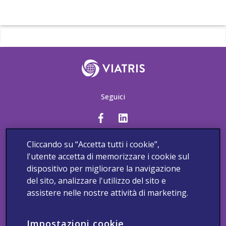
Seguici
Contattaci
Segnala un Evento Avverso
Cliccando su “Accetta tutti i cookie”,
Informativa sui Cookies di Viatris
Informativa sulla Privacy
l'utente accetta di memorizzare i cookie sul
Termini e Condizioni
2025_Viatrisconnectit_Dichiarazione_accessibilit
dispositivo per migliorare la navigazione
del sito, analizzare l'utilizzo del sito e
Copyright 2024 Viatris. Tutti i diritti riservati.
assistere nelle nostre attività di marketing.
Questo sito è destinato ai medici italiani. Numero Verde: 800 95
95 00. Gli eventi avversi devono essere segnalati come da
consuetudine. Segnalazioni di Farmacovigilanza, Qualità, Medical
Impostazioni cookie